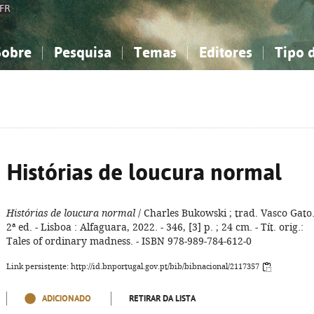
FR
Sobre
Pesquisa
Temas
Editores
Tipo 
obre a Bibliografia Nacional
imples
onhecimento, Informação...
onhecimento, Informação...
Combinada
A minha lista
Como utilizar
Filosofia, psicologia...
Filosofia, psicologia...
Perguntas frequente
iências sociais...
iências sociais...
Ciências exatas e naturais...
Ciências exatas e naturais...
rte, desporto...
rte, desporto...
Literatura, linguística...
Literatura, linguística...
Histórias de loucura normal
Histórias de loucura normal
/ Charles Bukowski ; trad. Vasco Gato.
2ª ed. - Lisboa : Alfaguara, 2022. - 346, [3] p. ; 24 cm. - Tít. orig.:
Tales of ordinary madness. - ISBN 978-989-784-612-0
Link persistente: http://id.bnportugal.gov.pt/bib/bibnacional/2117357
ADICIONADO
RETIRAR DA LISTA