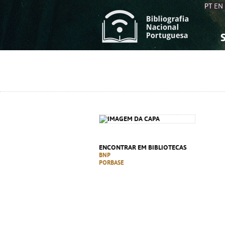
PT
EN
S
S
C
C
C
C
A
A
ENCONTRAR EM BIBLIOTECAS
BNP
PORBASE