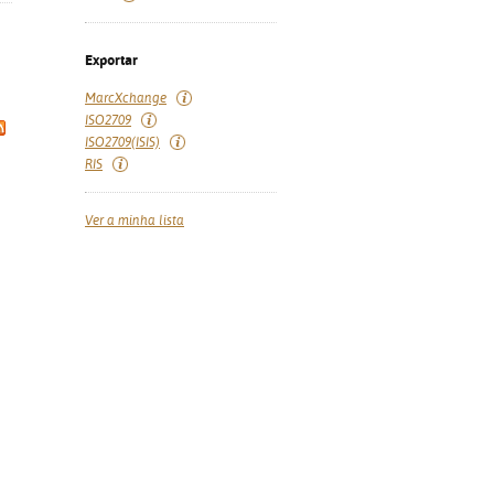
Exportar
MarcXchange
ISO2709
ISO2709(ISIS)
RIS
Ver a minha lista