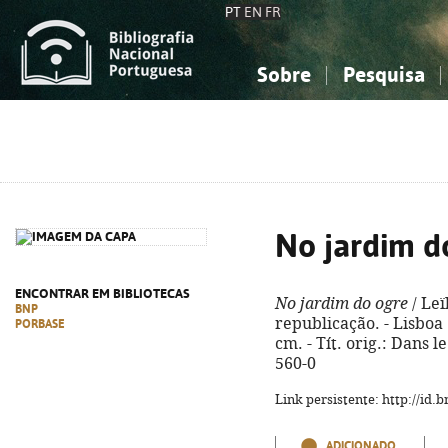
PT
EN
FR
Sobre
Pesquisa
Sobre a Bibliografia Nacional
Simples
Conhecimento, Informação...
Conhecimento, Informação...
Combinada
A
Ciências sociais...
Ciências sociais...
Arte, desporto...
Arte, desporto...
No jardim d
ENCONTRAR EM BIBLIOTECAS
No jardim do ogre
/ Leï
BNP
republicação. - Lisboa :
PORBASE
cm. - Tít. orig.: Dans l
560-0
Link persistente: http://id
ADICIONADO