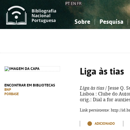
PT
EN
FR
Sobre
Pesquisa
Sobre a Bibliografia Nacional
Simples
Conhecimento, Informação...
Conhecimento, Informação...
Combinada
A
Ciências sociais...
Ciências sociais...
Arte, desporto...
Arte, desporto...
Liga às tias
ENCONTRAR EM BIBLIOTECAS
Liga às tias
/ Jesse Q. S
BNP
Lisboa : Clube do Autor,
PORBASE
orig.: Dial a for aunti
Link persistente: http://id
ADICIONADO