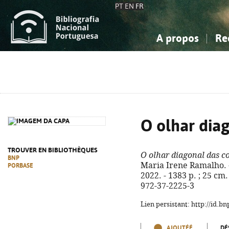
PT
EN
FR
A propos
Re
La Bibliographie Nationale
Simple
Connaissance, Information...
Connaissance, Information...
Avancée
Mes 
Sciences sociales...
Sciences sociales...
Arts, sport...
Arts, sport...
O olhar diag
TROUVER EN BIBLIOTHÈQUES
O olhar diagonal das co
BNP
Maria Irene Ramalho. - 
PORBASE
2022. - 1383 p. ; 25 cm
972-37-2225-3
Lien persistant: http://id.
AJOUTÉÉ
DÉ