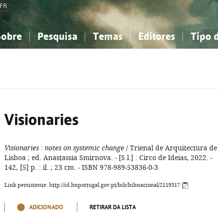
FR
Sobre
Pesquisa
Temas
Editores
Tipo 
obre a Bibliografia Nacional
imples
onhecimento, Informação...
onhecimento, Informação...
Combinada
A minha lista
Como utilizar
Filosofia, psicologia...
Filosofia, psicologia...
Perguntas frequente
iências sociais...
iências sociais...
Ciências exatas e naturais...
Ciências exatas e naturais...
rte, desporto...
rte, desporto...
Literatura, linguística...
Literatura, linguística...
Visionaries
Visionaries
: notes on systemic change
/ Trienal de Arquitectura de
Lisboa ; ed. Anastassia Smirnova. - [S.l.] : Circo de Ideias, 2022. -
142, [5] p. : il. ; 23 cm. - ISBN 978-989-53836-0-3
Link persistente: http://id.bnportugal.gov.pt/bib/bibnacional/2119317
ADICIONADO
RETIRAR DA LISTA