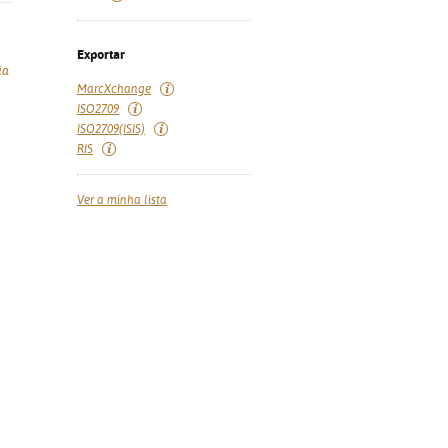
Exportar
ia
MarcXchange
ISO2709
ISO2709(ISIS)
RIS
Ver a minha lista