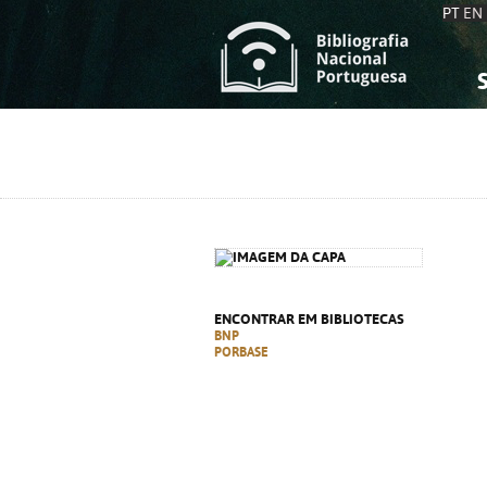
PT
EN
S
S
C
C
C
C
A
A
ENCONTRAR EM BIBLIOTECAS
BNP
PORBASE