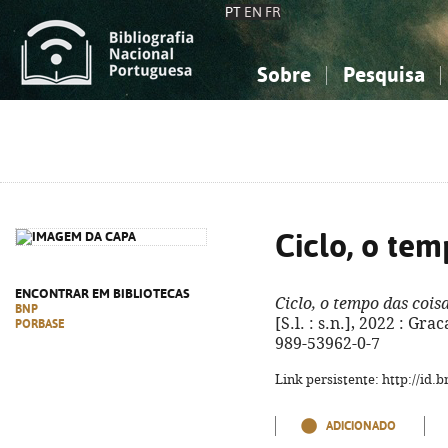
PT
EN
FR
Sobre
Pesquisa
Sobre a Bibliografia Nacional
Simples
Conhecimento, Informação...
Conhecimento, Informação...
Combinada
A
Ciências sociais...
Ciências sociais...
Arte, desporto...
Arte, desporto...
Ciclo, o tem
ENCONTRAR EM BIBLIOTECAS
Ciclo, o tempo das cois
BNP
[S.l. : s.n.], 2022 : Grac
PORBASE
989-53962-0-7
Link persistente: http://id
ADICIONADO