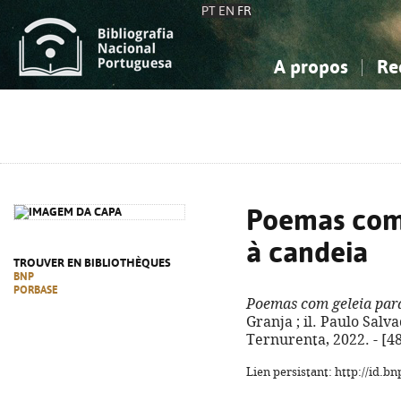
PT
EN
FR
A propos
Re
La Bibliographie Nationale
Simple
Connaissance, Information...
Connaissance, Information...
Avancée
Mes 
Sciences sociales...
Sciences sociales...
Arts, sport...
Arts, sport...
Poemas com 
à candeia
TROUVER EN BIBLIOTHÈQUES
BNP
PORBASE
Poemas com geleia para
Granja ; il. Paulo Salv
Ternurenta, 2022. - [48]
Lien persistant: http://id.