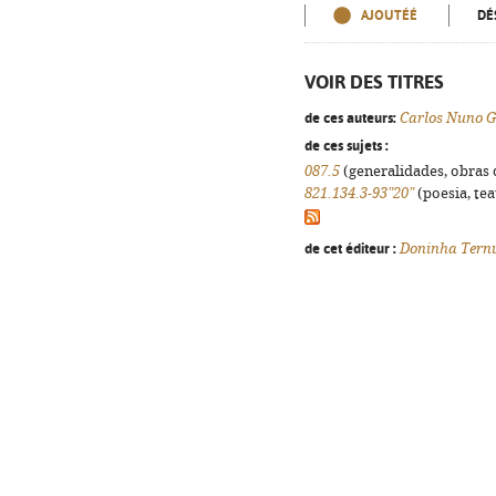
AJOUTÉÉ
DÉ
VOIR DES TITRES
de ces auteurs:
Carlos Nuno 
de ces sujets :
087.5
(generalidades, obras d
821.134.3-93"20"
(poesia, tea
de cet éditeur :
Doninha Tern