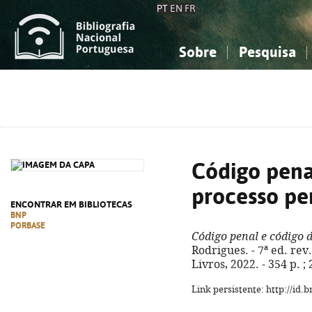
PT
EN
FR
Sobre
Pesquisa
Sobre a Bibliografia Nacional
Simples
Conhecimento, Informação...
Conhecimento, Informação...
Combinada
A
Ciências sociais...
Ciências sociais...
Arte, desporto...
Arte, desporto...
Código pena
processo pe
ENCONTRAR EM BIBLIOTECAS
BNP
PORBASE
Código penal e código 
Rodrigues. - 7ª ed. rev. 
Livros, 2022. - 354 p. 
Link persistente: http://id