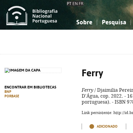
PT
EN
FR
Sobre
Pesquisa
Sobre a Bibliografia Nacional
Simples
Conhecimento, Informação...
Conhecimento, Informação...
Combinada
A
Ciências sociais...
Ciências sociais...
Arte, desporto...
Arte, desporto...
Ferry
ENCONTRAR EM BIBLIOTECAS
Ferry
/ Djaimilia Perei
BNP
D'Água, cop. 2022. - 161
PORBASE
portuguesa). - ISBN 97
Link persistente: http://id
ADICIONADO