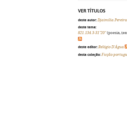
VER TÍTULOS
deste autor:
Djaimilia Pereir
deste tema:
821.134.3-31"20"
(poesia, tea
deste editor:
Relógio D'Água
desta coleção:
Ficção portug