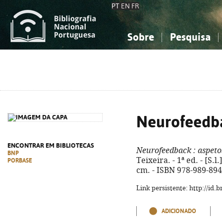
PT
EN
FR
Sobre
Pesquisa
Sobre a Bibliografia Nacional
Simples
Conhecimento, Informação...
Conhecimento, Informação...
Combinada
A
Ciências sociais...
Ciências sociais...
Arte, desporto...
Arte, desporto...
Neurofeedb
ENCONTRAR EM BIBLIOTECAS
Neurofeedback
: aspeto
BNP
Teixeira. - 1ª ed. - [S.l.
PORBASE
cm. - ISBN 978-989-894
Link persistente: http://id
ADICIONADO