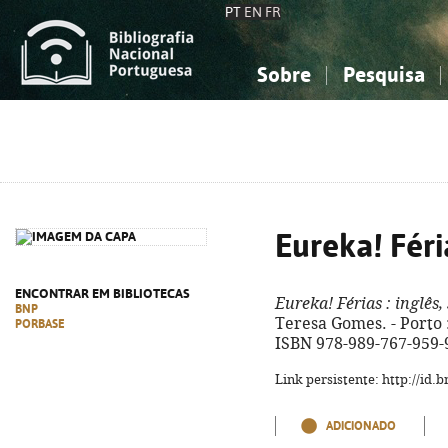
PT
EN
FR
Sobre
Pesquisa
Sobre a Bibliografia Nacional
Simples
Conhecimento, Informação...
Conhecimento, Informação...
Combinada
A
Ciências sociais...
Ciências sociais...
Arte, desporto...
Arte, desporto...
Eureka! Féri
ENCONTRAR EM BIBLIOTECAS
Eureka! Férias
: inglês,
BNP
Teresa Gomes. - Porto : A
PORBASE
ISBN 978-989-767-959-
Link persistente: http://id
ADICIONADO