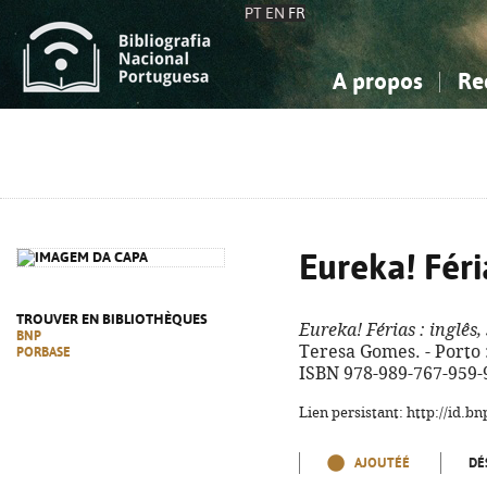
PT
EN
FR
A propos
Re
La Bibliographie Nationale
Simple
Connaissance, Information...
Connaissance, Information...
Avancée
Mes 
Sciences sociales...
Sciences sociales...
Arts, sport...
Arts, sport...
Eureka! Féri
TROUVER EN BIBLIOTHÈQUES
Eureka! Férias
: inglês,
BNP
Teresa Gomes. - Porto : A
PORBASE
ISBN 978-989-767-959-
Lien persistant: http://id.
AJOUTÉÉ
DÉ