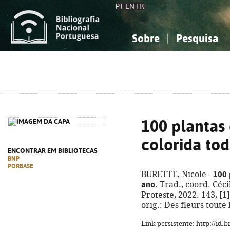
PT
EN
FR
Sobre
Pesquisa
Sobre a Bibliografia Nacional
Simples
Conhecimento, Informação...
Conhecimento, Informação...
Combinada
A
Ciências sociais...
Ciências sociais...
Arte, desporto...
Arte, desporto...
100 plantas 
colorida to
ENCONTRAR EM BIBLIOTECAS
BNP
PORBASE
100 
BURETTE, Nicole -
ano
. Trad., coord. Céc
Proteste, 2022. 143, [1] 
orig.: Des fleurs toute
Link persistente: http://id