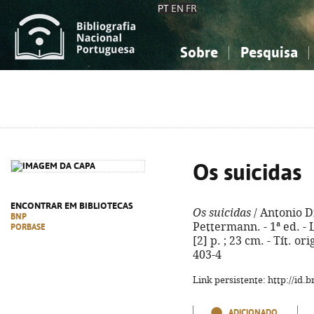
PT
EN
FR
Sobre
Pesquisa
Sobre a Bibliografia Nacional
Simples
Conhecimento, Informação...
Conhecimento, Informação...
Combinada
A
Ciências sociais...
Ciências sociais...
Arte, desporto...
Arte, desporto...
Os suicidas
ENCONTRAR EM BIBLIOTECAS
Os suicidas
/ Antonio Di
BNP
Pettermann. - 1ª ed. - 
PORBASE
[2] p. ; 23 cm. - Tít. o
403-4
Link persistente: http://id
ADICIONADO