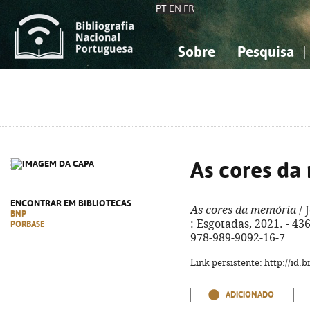
PT
EN
FR
Sobre
Pesquisa
Sobre a Bibliografia Nacional
Simples
Conhecimento, Informação...
Conhecimento, Informação...
Combinada
A
Ciências sociais...
Ciências sociais...
Arte, desporto...
Arte, desporto...
As cores da
ENCONTRAR EM BIBLIOTECAS
As cores da memória
/ 
BNP
: Esgotadas, 2021. - 436,
PORBASE
978-989-9092-16-7
Link persistente: http://id
ADICIONADO