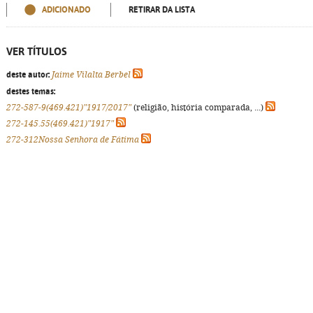
ADICIONADO
RETIRAR DA LISTA
VER TÍTULOS
deste autor:
Jaime Vilalta Berbel
destes temas:
272-587-9(469.421)"1917/2017"
(religião, história comparada, ...)
272-145.55(469.421)"1917"
272-312Nossa Senhora de Fátima