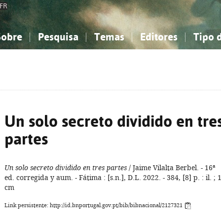
FR
Sobre
Pesquisa
Temas
Editores
Tipo 
obre a Bibliografia Nacional
imples
onhecimento, Informação...
onhecimento, Informação...
Combinada
A minha lista
Como utilizar
Filosofia, psicologia...
Filosofia, psicologia...
Perguntas frequente
iências sociais...
iências sociais...
Ciências exatas e naturais...
Ciências exatas e naturais...
rte, desporto...
rte, desporto...
Literatura, linguística...
Literatura, linguística...
Un solo secreto dividido en tre
partes
Un solo secreto dividido en tres partes
/ Jaime Vilalta Berbel. - 16ª
ed. corregida y aum. - Fátima : [s.n.], D.L. 2022. - 384, [8] p. : il. ; 
cm
Link persistente: http://id.bnportugal.gov.pt/bib/bibnacional/2127321