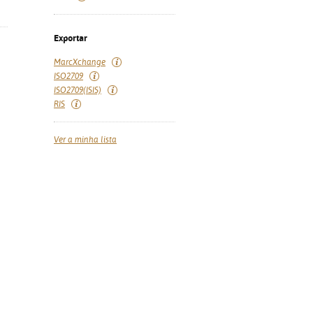
Exportar
MarcXchange
ISO2709
ISO2709(ISIS)
RIS
Ver a minha lista