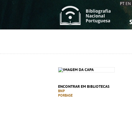
PT
EN
S
S
C
C
C
C
A
A
ENCONTRAR EM BIBLIOTECAS
BNP
PORBASE