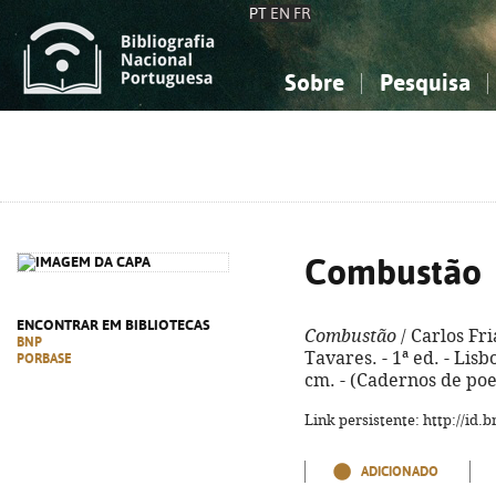
PT
EN
FR
Sobre
Pesquisa
Sobre a Bibliografia Nacional
Simples
Conhecimento, Informação...
Conhecimento, Informação...
Combinada
A
Ciências sociais...
Ciências sociais...
Arte, desporto...
Arte, desporto...
Combustão
ENCONTRAR EM BIBLIOTECAS
Combustão
/ Carlos Fr
BNP
Tavares. - 1ª ed. - Lisbo
PORBASE
cm. - (Cadernos de poe
Link persistente: http://id
ADICIONADO