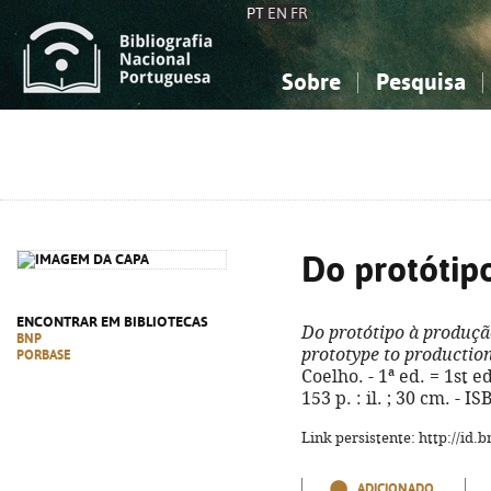
PT
EN
FR
Sobre
Pesquisa
Sobre a Bibliografia Nacional
Simples
Conhecimento, Informação...
Conhecimento, Informação...
Combinada
A
Ciências sociais...
Ciências sociais...
Arte, desporto...
Arte, desporto...
Do protótip
ENCONTRAR EM BIBLIOTECAS
Do protótipo à produç
BNP
prototype to productio
PORBASE
Coelho. - 1ª ed. = 1st e
153 p. : il. ; 30 cm. - 
Link persistente: http://id
ADICIONADO