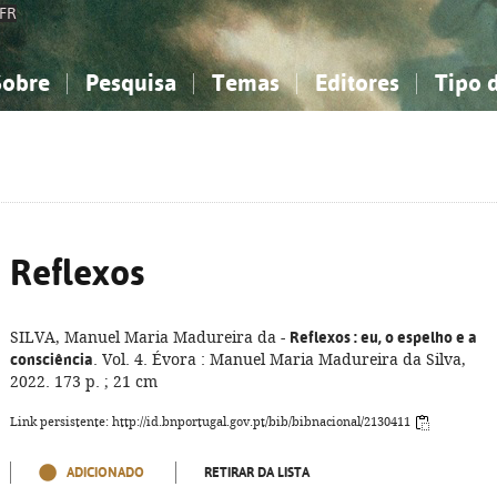
FR
Sobre
Pesquisa
Temas
Editores
Tipo 
obre a Bibliografia Nacional
imples
onhecimento, Informação...
onhecimento, Informação...
Combinada
A minha lista
Como utilizar
Filosofia, psicologia...
Filosofia, psicologia...
Perguntas frequente
iências sociais...
iências sociais...
Ciências exatas e naturais...
Ciências exatas e naturais...
rte, desporto...
rte, desporto...
Literatura, linguística...
Literatura, linguística...
Reflexos
SILVA, Manuel Maria Madureira da -
Reflexos
: eu, o espelho e a
consciência
. Vol. 4. Évora : Manuel Maria Madureira da Silva,
2022. 173 p. ; 21 cm
Link persistente: http://id.bnportugal.gov.pt/bib/bibnacional/2130411
ADICIONADO
RETIRAR DA LISTA