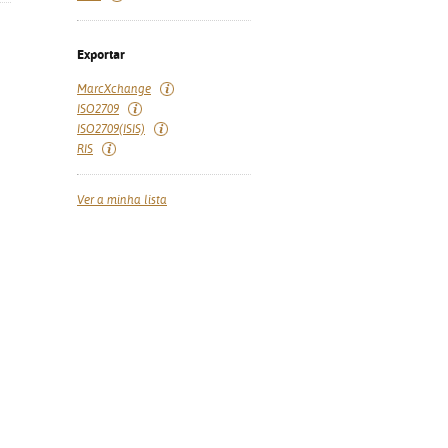
Exportar
MarcXchange
ISO2709
ISO2709(ISIS)
RIS
Ver a minha lista