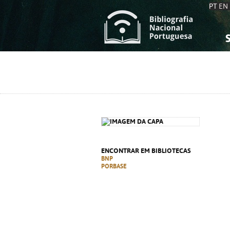
PT
EN
S
S
C
C
C
C
A
A
ENCONTRAR EM BIBLIOTECAS
BNP
PORBASE