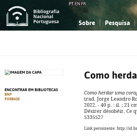
PT
EN
FR
Sobre
Pesquisa
Sobre a Bibliografia Nacional
Simples
Conhecimento, Informação...
Conhecimento, Informação...
Combinada
A
Ciências sociais...
Ciências sociais...
Arte, desporto...
Arte, desporto...
Como herda
ENCONTRAR EM BIBLIOTECAS
Como herdar uma cor
BNP
trad. Jorge Leandro Ros
PORBASE
2022. - 40 p. : il. ; 21
Désirer désobéir. Ce q
5335527
Link persistente: http://id