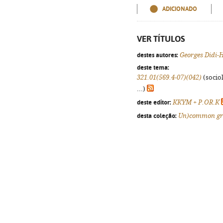
ADICIONADO
VER TÍTULOS
destes autores:
Georges Didi
deste tema:
321.01(569.4-07)(042)
(sociol
...)
deste editor:
KKYM + P.OR.K
desta coleção:
Un)common g