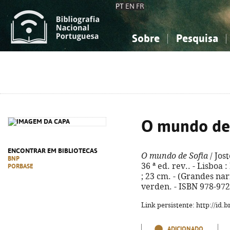
PT
EN
FR
Sobre
Pesquisa
Sobre a Bibliografia Nacional
Simples
Conhecimento, Informação...
Conhecimento, Informação...
Combinada
A
Ciências sociais...
Ciências sociais...
Arte, desporto...
Arte, desporto...
O mundo de 
ENCONTRAR EM BIBLIOTECAS
O mundo de Sofia
/ Jos
BNP
36 ª ed. rev.. - Lisboa 
PORBASE
; 23 cm. - (Grandes narra
verden. - ISBN 978-972
Link persistente: http://id
ADICIONADO