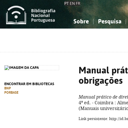
PT
EN
FR
Sobre
Pesquisa
Sobre a Bibliografia Nacional
Simples
Conhecimento, Informação...
Conhecimento, Informação...
Combinada
A
Ciências sociais...
Ciências sociais...
Arte, desporto...
Arte, desporto...
Manual práti
obrigações
ENCONTRAR EM BIBLIOTECAS
BNP
PORBASE
Manual prático de dire
4ª ed. - Coimbra : Almed
(Manuais universitário
Link persistente: http://id