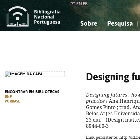
PT
EN
FR
Sobre
Pesquisa
Sobre a Bibliografia Nacional
Simples
Conhecimento, Informação...
Conhecimento, Informação...
Combinada
A
Ciências sociais...
Ciências sociais...
Arte, desporto...
Arte, desporto...
Designing fu
ENCONTRAR EM BIBLIOTECAS
Designing futures
: how
BNP
practice
/ Ana Henrique
PORBASE
Gomes Pinto ; trad. An
Belas Artes-Universidade
23 cm. - (Design matter
8944-60-3
Link persistente: http://id