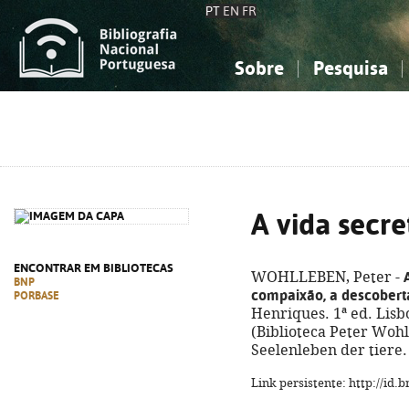
PT
EN
FR
Sobre
Pesquisa
Sobre a Bibliografia Nacional
Simples
Conhecimento, Informação...
Conhecimento, Informação...
Combinada
A
Ciências sociais...
Ciências sociais...
Arte, desporto...
Arte, desporto...
A vida secre
ENCONTRAR EM BIBLIOTECAS
WOHLLEBEN, Peter -
BNP
compaixão, a descober
PORBASE
Henriques. 1ª ed. Lisboa
(Biblioteca Peter Wohll
Seelenleben der tiere.
Link persistente: http://id