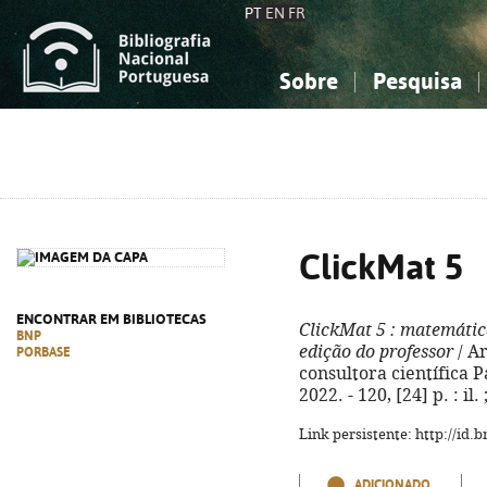
PT
EN
FR
Sobre
Pesquisa
Sobre a Bibliografia Nacional
Simples
Conhecimento, Informação...
Conhecimento, Informação...
Combinada
A
Ciências sociais...
Ciências sociais...
Arte, desporto...
Arte, desporto...
ClickMat 5
ENCONTRAR EM BIBLIOTECAS
ClickMat 5
: matemátic
BNP
edição do professor
/ Ar
PORBASE
consultora científica Pa
2022. - 120, [24] p. : i
Link persistente: http://id
ADICIONADO