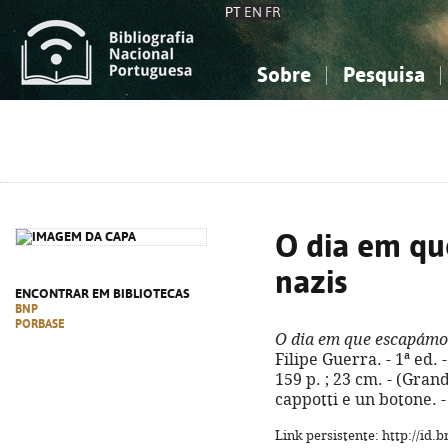
PT
EN
FR
Sobre
Pesquisa
Sobre a Bibliografia Nacional
Simples
Conhecimento, Informação...
Conhecimento, Informação...
Combinada
A
Ciências sociais...
Ciências sociais...
Arte, desporto...
Arte, desporto...
O dia em qu
nazis
ENCONTRAR EM BIBLIOTECAS
BNP
PORBASE
O dia em que escapámo
Filipe Guerra. - 1ª ed. 
159 p. ; 23 cm. - (Grand
cappotti e un botone. 
Link persistente: http://id