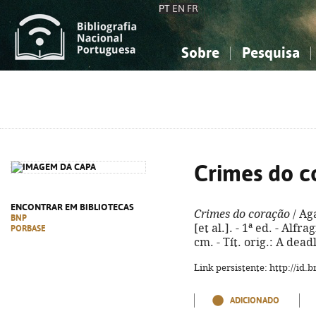
PT
EN
FR
Sobre
Pesquisa
Sobre a Bibliografia Nacional
Simples
Conhecimento, Informação...
Conhecimento, Informação...
Combinada
A
Ciências sociais...
Ciências sociais...
Arte, desporto...
Arte, desporto...
Crimes do c
ENCONTRAR EM BIBLIOTECAS
Crimes do coração
/ Aga
BNP
[et al.]. - 1ª ed. - Alfrag
PORBASE
cm. - Tít. orig.: A dea
Link persistente: http://id
ADICIONADO