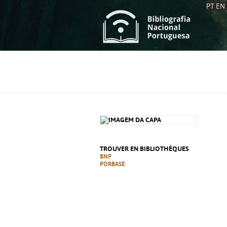
PT
EN
L
S
C
C
S
S
A
A
TROUVER EN BIBLIOTHÈQUES
BNP
PORBASE