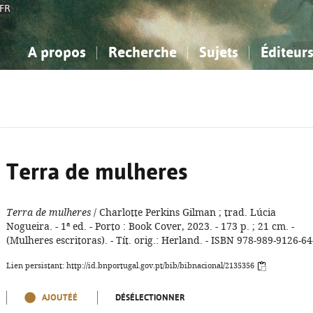
FR
A propos
Recherche
Sujets
Éditeur
a Bibliographie Nationale
imple
onnaissance, Information...
onnaissance, Information...
Avancée
Mes notices
Comment utiliser
Philosophie, psychologie...
Philosophie, psychologie...
Aide - FAQ
ciences sociales...
ciences sociales...
Mathématiques, sciences
Mathématiques, sciences
rts, sport...
rts, sport...
naturelles...
Littérature, linguistique...
naturelles...
Littérature, linguistique...
Terra de mulheres
Terra de mulheres
/ Charlotte Perkins Gilman ; trad. Lúcia
Nogueira. - 1ª ed. - Porto : Book Cover, 2023. - 173 p. ; 21 cm. -
(Mulheres escritoras). - Tít. orig.: Herland. - ISBN 978-989-9126-64
Lien persistant: http://id.bnportugal.gov.pt/bib/bibnacional/2135356
AJOUTÉÉ
DÉSÉLECTIONNER