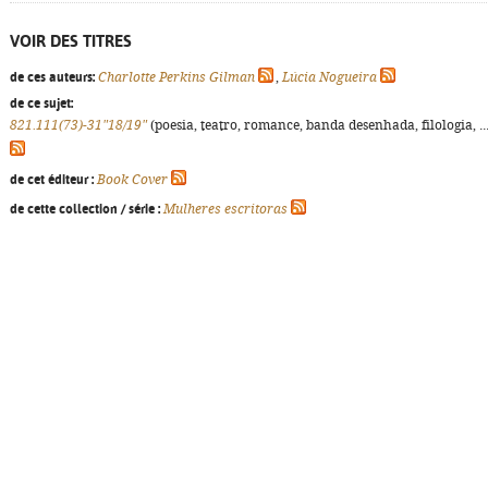
VOIR DES TITRES
de ces auteurs:
Charlotte Perkins Gilman
,
Lúcia Nogueira
de ce sujet:
821.111(73)-31"18/19"
(poesia, teatro, romance, banda desenhada, filologia, ...
de cet éditeur :
Book Cover
de cette collection / série :
Mulheres escritoras