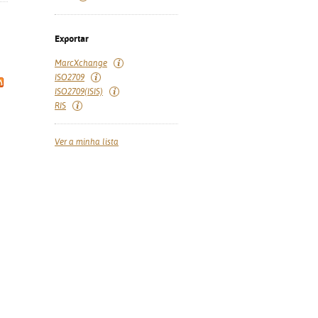
Exportar
MarcXchange
ISO2709
ISO2709(ISIS)
RIS
Ver a minha lista