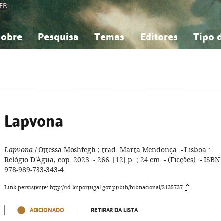
FR
Sobre
Pesquisa
Temas
Editores
Tipo 
obre a Bibliografia Nacional
imples
onhecimento, Informação...
onhecimento, Informação...
Combinada
A minha lista
Como utilizar
Filosofia, psicologia...
Filosofia, psicologia...
Perguntas frequente
iências sociais...
iências sociais...
Ciências exatas e naturais...
Ciências exatas e naturais...
rte, desporto...
rte, desporto...
Literatura, linguística...
Literatura, linguística...
Lapvona
Lapvona
/ Ottessa Moshfegh ; trad. Marta Mendonça. - Lisboa :
Relógio D'Água, cop. 2023. - 266, [12] p. ; 24 cm. - (Ficções). - ISBN
978-989-783-343-4
Link persistente: http://id.bnportugal.gov.pt/bib/bibnacional/2135737
ADICIONADO
RETIRAR DA LISTA