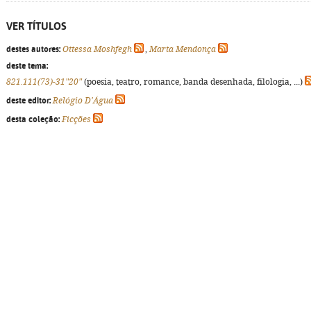
VER TÍTULOS
destes autores:
Ottessa Moshfegh
,
Marta Mendonça
deste tema:
821.111(73)-31"20"
(poesia, teatro, romance, banda desenhada, filologia, ...)
deste editor:
Relógio D'Água
desta coleção:
Ficções