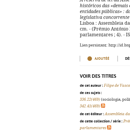
A reserva de lei da Ass
históricos das «demais 
entidades públicas»
: d
legislativa concorrente
Lisboa : Assembleia da 
cm. - (Prémio António
parlamentares ; 4). - 
Lien persistant: http://id.
AJOUTÉÉ
DÉ
VOIR DES TITRES
de cet auteur :
Filipe de Vasc
de ces sujets :
336.22(469)
(sociologia, polít
342.41(469)
de cet éditeur :
Assembleia da
de cette collection / série :
Pré
parlamentares