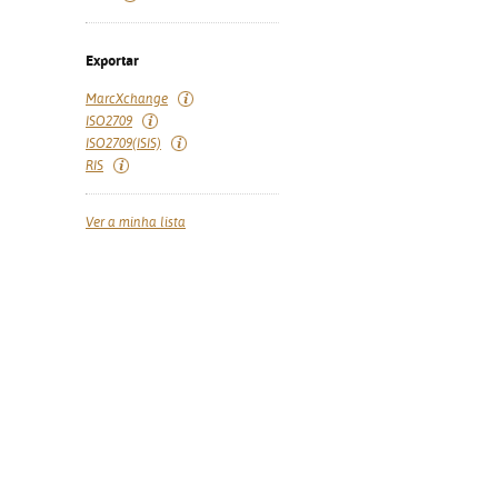
Exportar
MarcXchange
ISO2709
ISO2709(ISIS)
RIS
Ver a minha lista