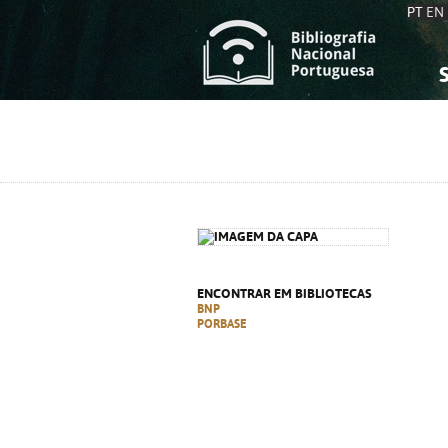
PT
EN
S
S
C
C
C
C
A
A
ENCONTRAR EM BIBLIOTECAS
BNP
PORBASE