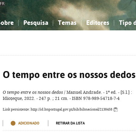
FR
Sobre
Pesquisa
Temas
Editores
Tipo 
obre a Bibliografia Nacional
imples
onhecimento, Informação...
onhecimento, Informação...
Combinada
A minha lista
Como utilizar
Filosofia, psicologia...
Filosofia, psicologia...
Perguntas frequente
iências sociais...
iências sociais...
Ciências exatas e naturais...
Ciências exatas e naturais...
rte, desporto...
rte, desporto...
Literatura, linguística...
Literatura, linguística...
O tempo entre os nossos dedos
O tempo entre os nossos dedos
/ Manuel Andrade. - 1ª ed. - [S.l.] :
Idioteque, 2022. - 247 p. ; 21 cm. - ISBN 978-989-54718-7-4
Link persistente: http://id.bnportugal.gov.pt/bib/bibnacional/2138458
ADICIONADO
RETIRAR DA LISTA