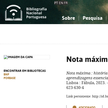
PT
EN
FR
Sobre
Pesquisa
Sobre a Bibliografia Nacional
Simples
Conhecimento, Informação...
Conhecimento, Informação...
Combinada
A
Ciências sociais...
Ciências sociais...
Arte, desporto...
Arte, desporto...
Nota máxim
ENCONTRAR EM BIBLIOTECAS
Nota máxima
: história
BNP
aprendizagens essencia
PORBASE
Lisboa : Fábula, 2023. - 
623-630-4
Link persistente: http://id
ADICIONADO