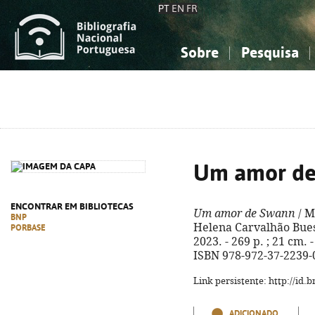
PT
EN
FR
Sobre
Pesquisa
Sobre a Bibliografia Nacional
Simples
Conhecimento, Informação...
Conhecimento, Informação...
Combinada
A
Ciências sociais...
Ciências sociais...
Arte, desporto...
Arte, desporto...
Um amor de
ENCONTRAR EM BIBLIOTECAS
Um amor de Swann
/ M
BNP
Helena Carvalhão Buescu
PORBASE
2023. - 269 p. ; 21 cm.
ISBN 978-972-37-2239-
Link persistente: http://id
ADICIONADO