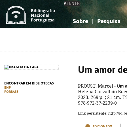
PT
EN
FR
Sobre
Pesquisa
Sobre a Bibliografia Nacional
Simples
Conhecimento, Informação...
Conhecimento, Informação...
Combinada
A
Ciências sociais...
Ciências sociais...
Arte, desporto...
Arte, desporto...
Um amor de
ENCONTRAR EM BIBLIOTECAS
Um a
PROUST, Marcel -
BNP
Helena Carvalhão Buesc
PORBASE
2023. 269 p. ; 21 cm. 
978-972-37-2239-0
Link persistente: http://id
ADICIONADO