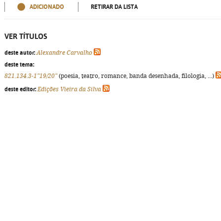
ADICIONADO
RETIRAR DA LISTA
VER TÍTULOS
deste autor:
Alexandre Carvalho
deste tema:
821.134.3-1"19/20"
(poesia, teatro, romance, banda desenhada, filologia, ...)
deste editor:
Edições Vieira da Silva