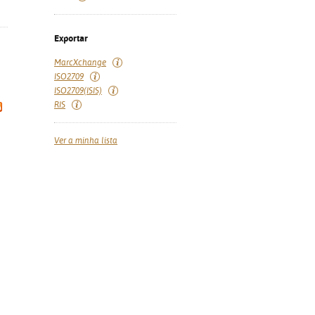
Exportar
MarcXchange
ISO2709
ISO2709(ISIS)
RIS
Ver a minha lista