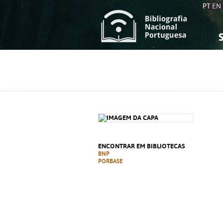
PT
EN
S
S
C
C
C
C
A
A
ENCONTRAR EM BIBLIOTECAS
BNP
PORBASE