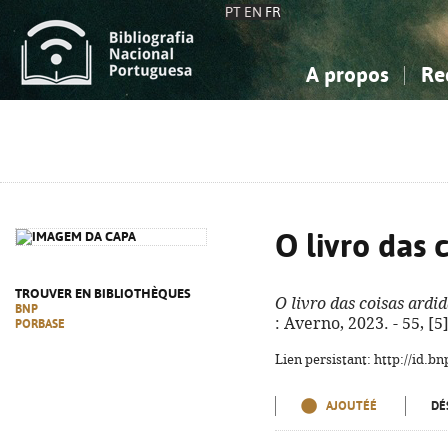
PT
EN
FR
A propos
Re
La Bibliographie Nationale
Simple
Connaissance, Information...
Connaissance, Information...
Avancée
Mes 
Sciences sociales...
Sciences sociales...
Arts, sport...
Arts, sport...
O livro das 
TROUVER EN BIBLIOTHÈQUES
O livro das coisas ardi
BNP
: Averno, 2023. - 55, [5
PORBASE
Lien persistant: http://id.
AJOUTÉÉ
DÉ