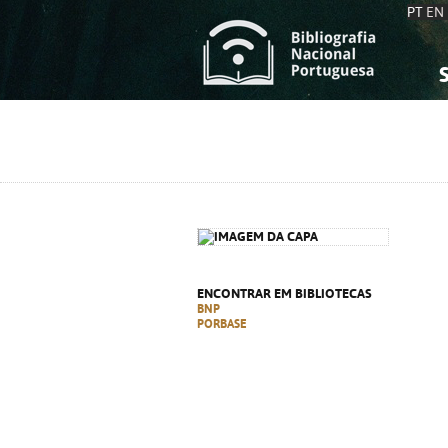
PT
EN
S
S
C
C
C
C
A
A
ENCONTRAR EM BIBLIOTECAS
BNP
PORBASE