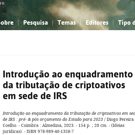
FR
Sobre
Pesquisa
Temas
Editores
Tipo 
obre a Bibliografia Nacional
imples
onhecimento, Informação...
onhecimento, Informação...
Combinada
A minha lista
Como utilizar
Filosofia, psicologia...
Filosofia, psicologia...
Perguntas frequente
iências sociais...
iências sociais...
Ciências exatas e naturais...
Ciências exatas e naturais...
rte, desporto...
rte, desporto...
Literatura, linguística...
Literatura, linguística...
Introdução ao enquadramento
da tributação de criptoativos
em sede de IRS
Introdução ao enquadramento da tributação de criptoativos em se
de IRS
: pré- & pós orçamento do Estado para 2023
/ Diogo Pereira
Coelho. - Coimbra : Almedina, 2023. - 154 p. ; 20 cm. - (Ideias
jurídicas). - ISBN 978-989-40-1358-7