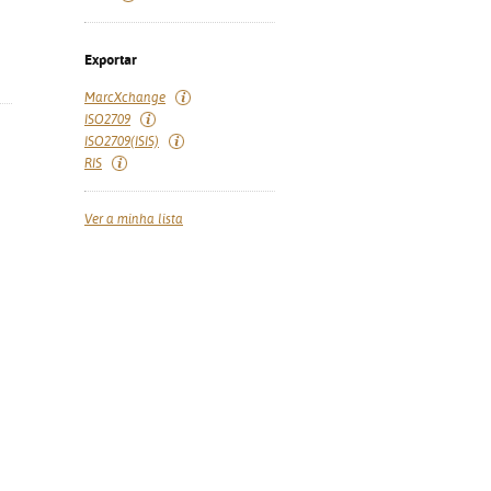
Exportar
MarcXchange
ISO2709
ISO2709(ISIS)
RIS
Ver a minha lista