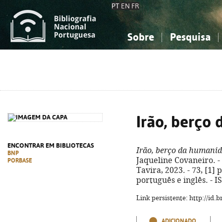
PT
EN
FR
Sobre
Pesquisa
Sobre a Bibliografia Nacional
Simples
Conhecimento, Informação...
Conhecimento, Informação...
Combinada
A
Ciências sociais...
Ciências sociais...
Arte, desporto...
Arte, desporto...
Irão, berço
ENCONTRAR EM BIBLIOTECAS
Irão, berço da humani
BNP
Jaqueline Covaneiro. -
PORBASE
Tavira, 2023. - 73, [1] p
português e inglês. - 
Link persistente: http://id
ADICIONADO