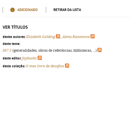
ADICIONADO
RETIRAR DA LISTA
VER TÍTULOS
destes autores:
Elizabeth Golding
,
Alena Razumova
deste tema:
087.5
(generalidades, obras de referências, bibliotecas, ...)
deste editor:
Joybooks
desta coleção:
O meu livro de desafios