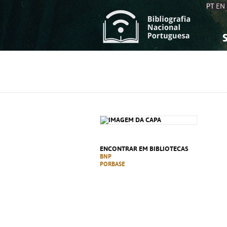
PT
EN
S
S
C
C
C
C
A
A
ENCONTRAR EM BIBLIOTECAS
BNP
PORBASE