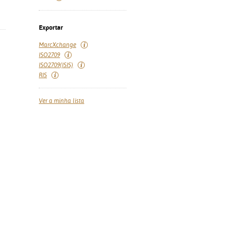
Exportar
MarcXchange
ISO2709
ISO2709(ISIS)
RIS
Ver a minha lista