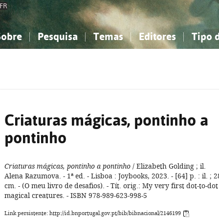
FR
Sobre
Pesquisa
Temas
Editores
Tipo 
obre a Bibliografia Nacional
imples
onhecimento, Informação...
onhecimento, Informação...
Combinada
A minha lista
Como utilizar
Filosofia, psicologia...
Filosofia, psicologia...
Perguntas frequente
iências sociais...
iências sociais...
Ciências exatas e naturais...
Ciências exatas e naturais...
rte, desporto...
rte, desporto...
Literatura, linguística...
Literatura, linguística...
Criaturas mágicas, pontinho a
pontinho
Criaturas mágicas, pontinho a pontinho
/ Elizabeth Golding ; il.
Alena Razumova. - 1ª ed. - Lisboa : Joybooks, 2023. - [64] p. : il. ; 2
cm. - (O meu livro de desafios). - Tít. orig.: My very first dot-to-dot 
magical creatures. - ISBN 978-989-623-998-5
Link persistente: http://id.bnportugal.gov.pt/bib/bibnacional/2146199