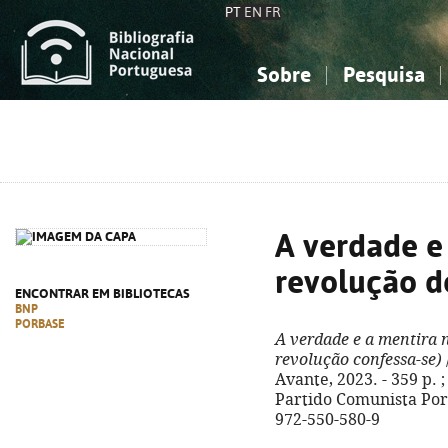
PT
EN
FR
Sobre
Pesquisa
Sobre a Bibliografia Nacional
Simples
Conhecimento, Informação...
Conhecimento, Informação...
Combinada
A
Ciências sociais...
Ciências sociais...
Arte, desporto...
Arte, desporto...
A verdade e
revolução d
ENCONTRAR EM BIBLIOTECAS
BNP
PORBASE
A verdade e a mentira 
revolução confessa-se)
Avante, 2023. - 359 p. 
Partido Comunista Port
972-550-580-9