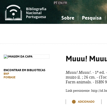
PT
EN
FR
Sobre
Pesquisa
Sobre a Bibliografia Nacional
Simples
Conhecimento, Informação...
Conhecimento, Informação...
Combinada
A
Ciências sociais...
Ciências sociais...
Arte, desporto...
Arte, desporto...
Muuu! Muuu
ENCONTRAR EM BIBLIOTECAS
Muuu! Muuu!
. - 1ª ed.
BNP
muito il. ; 26 cm. - (To
PORBASE
Farm animals. - ISBN 
Link persistente: http://id
ADICIONADO