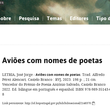
FR
Sobre
Pesquisa
Temas
Editores
Tipo 
obre a Bibliografia Nacional
imples
onhecimento, Informação...
onhecimento, Informação...
Combinada
A minha lista
Como utilizar
Filosofia, psicologia...
Filosofia, psicologia...
Perguntas frequente
iências sociais...
iências sociais...
Ciências exatas e naturais...
Ciências exatas e naturais...
rte, desporto...
rte, desporto...
Literatura, linguística...
Literatura, linguística...
Aviões com nomes de poetas
LETRIA, José Jorge -
Aviões com nomes de poetas
. Trad. Alfredo
Pérez Alencart. Castelo Branco : RVJ, 2023. 198 p. ; 21 cm.
Vencedor do Prémio de Poesia António Salvado, Castelo Branco
2022. Ed. bilingue em português e espanhol. ISBN 978-989-35143-
8
Link persistente: http://id.bnportugal.gov.pt/bib/bibnacional/2148370