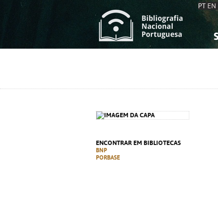
PT
EN
S
S
C
C
C
C
A
A
ENCONTRAR EM BIBLIOTECAS
BNP
PORBASE