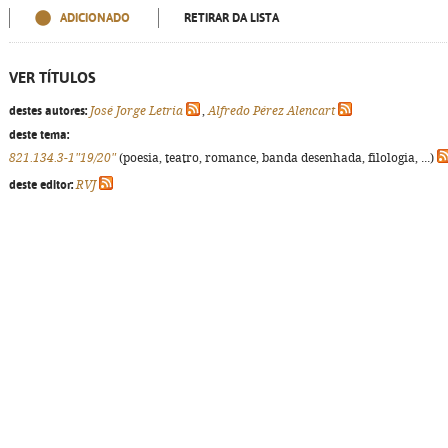
ADICIONADO
RETIRAR DA LISTA
VER TÍTULOS
destes autores:
José Jorge Letria
,
Alfredo Pérez Alencart
deste tema:
821.134.3-1"19/20"
(poesia, teatro, romance, banda desenhada, filologia, ...)
deste editor:
RVJ