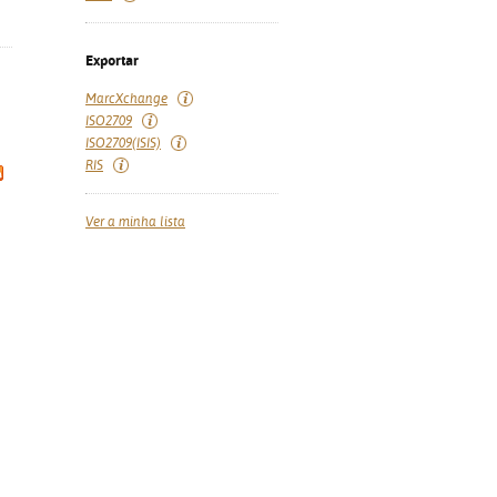
Exportar
MarcXchange
ISO2709
ISO2709(ISIS)
RIS
Ver a minha lista