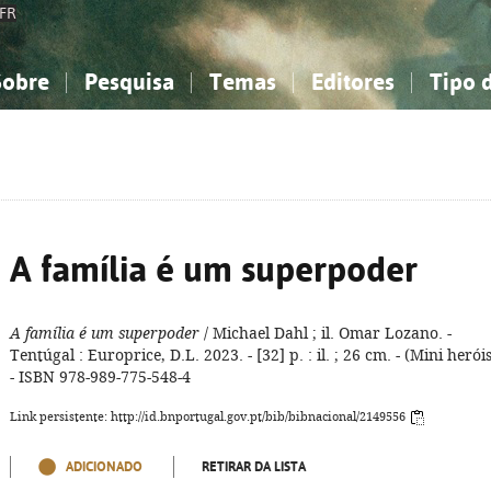
FR
Sobre
Pesquisa
Temas
Editores
Tipo 
obre a Bibliografia Nacional
imples
onhecimento, Informação...
onhecimento, Informação...
Combinada
A minha lista
Como utilizar
Filosofia, psicologia...
Filosofia, psicologia...
Perguntas frequente
iências sociais...
iências sociais...
Ciências exatas e naturais...
Ciências exatas e naturais...
rte, desporto...
rte, desporto...
Literatura, linguística...
Literatura, linguística...
A família é um superpoder
A família é um superpoder
/ Michael Dahl ; il. Omar Lozano. -
Tentúgal : Europrice, D.L. 2023. - [32] p. : il. ; 26 cm. - (Mini heróis
- ISBN 978-989-775-548-4
Link persistente: http://id.bnportugal.gov.pt/bib/bibnacional/2149556
ADICIONADO
RETIRAR DA LISTA