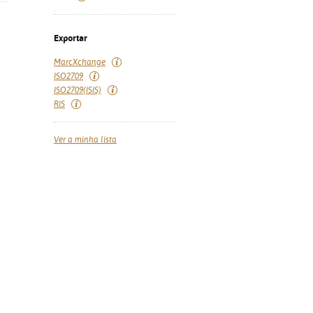
Exportar
MarcXchange
ISO2709
ISO2709(ISIS)
RIS
Ver a minha lista