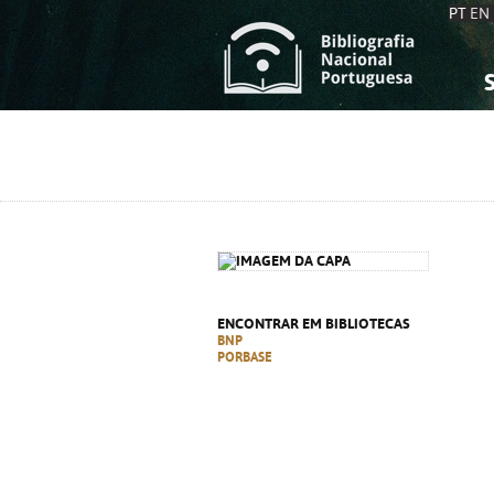
PT
EN
S
S
C
C
C
C
A
A
ENCONTRAR EM BIBLIOTECAS
BNP
PORBASE