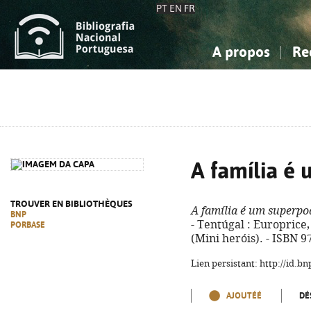
PT
EN
FR
A propos
Re
La Bibliographie Nationale
Simple
Connaissance, Information...
Connaissance, Information...
Avancée
Mes 
Sciences sociales...
Sciences sociales...
Arts, sport...
Arts, sport...
A família é
TROUVER EN BIBLIOTHÈQUES
A família é um superpo
BNP
- Tentúgal : Europrice, D
PORBASE
(Mini heróis). - ISBN 
Lien persistant: http://id.
AJOUTÉÉ
DÉ