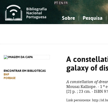
PT
EN
FR
Sobre
Pesquisa
Sobre a Bibliografia Nacional
Simples
Conhecimento, Informação...
Conhecimento, Informação...
Combinada
A
Ciências sociais...
Ciências sociais...
Arte, desporto...
Arte, desporto...
A constellat
galaxy of d
ENCONTRAR EM BIBLIOTECAS
BNP
PORBASE
A constellation of drea
Mousai Kalliope. - 1 ª e
[2] p. ; 23 cm. - ISBN 
Link persistente: http://id