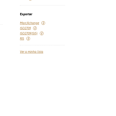
Exportar
MarcXchange
ISO2709
ISO2709(ISIS)
RIS
Ver a minha lista