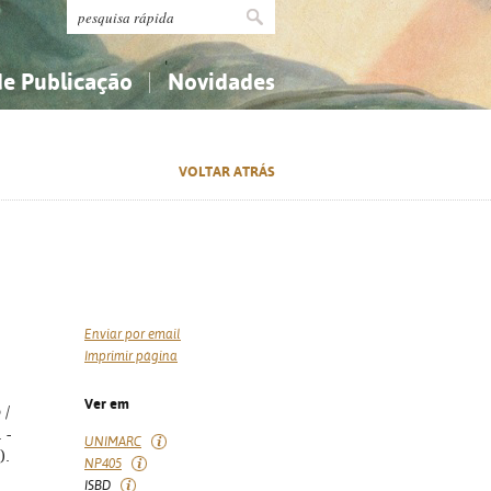
de Publicação
Novidades
s
Religião...
Religião...
VOLTAR ATRÁS
Ciências aplicadas...
Ciências aplicadas...
História, geografia, biografias...
História, geografia, biografias...
Enviar por email
Imprimir página
Ver em
o
/
 -
UNIMARC
).
NP405
ISBD