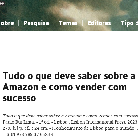
FR
Sobre
Pesquisa
Temas
Editores
Tipo 
obre a Bibliografia Nacional
imples
onhecimento, Informação...
onhecimento, Informação...
Combinada
A minha lista
Como utilizar
Filosofia, psicologia...
Filosofia, psicologia...
Perguntas frequente
iências sociais...
iências sociais...
Ciências exatas e naturais...
Ciências exatas e naturais...
rte, desporto...
rte, desporto...
Literatura, linguística...
Literatura, linguística...
Tudo o que deve saber sobre a
Amazon e como vender com
sucesso
Tudo o que deve saber sobre a Amazon e como vender com sucess
Paulo Rui Lima. - 1ª ed. - Lisboa : Lisbon International Press, 2023.
279, [3] p. : il. ; 24 cm. - (Conhecimento de Lisboa para o mundo...
- ISBN 978-989-37-6523-4