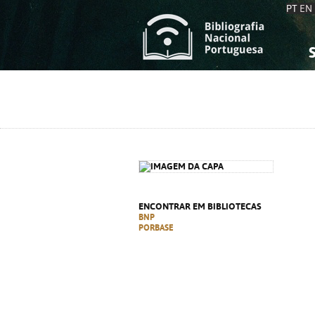
PT
EN
S
S
C
C
C
C
A
A
ENCONTRAR EM BIBLIOTECAS
BNP
PORBASE