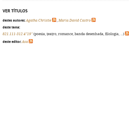
VER TÍTULOS
destes autores:
Agatha Christie
,
Maria David Castro
deste tema:
821.111-312.4"19"
(poesia, teatro, romance, banda desenhada, filologia, ...)
deste editor:
Asa