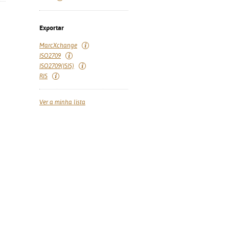
Exportar
MarcXchange
ISO2709
ISO2709(ISIS)
RIS
Ver a minha lista