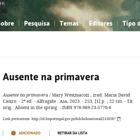
FR
Sobre
Pesquisa
Temas
Editores
Tipo 
obre a Bibliografia Nacional
imples
onhecimento, Informação...
onhecimento, Informação...
Combinada
A minha lista
Como utilizar
Filosofia, psicologia...
Filosofia, psicologia...
Perguntas frequente
iências sociais...
iências sociais...
Ciências exatas e naturais...
Ciências exatas e naturais...
rte, desporto...
rte, desporto...
Literatura, linguística...
Literatura, linguística...
Ausente na primavera
Ausente na primavera
/ Mary Westmacott ; trad. Maria David
Castro. - 2ª ed. - Alfragide : Asa, 2023. - 253, [1] p. ; 22 cm. - Tít.
orig.: Absent in the spring. - ISBN 978-989-23-5770-6
Link persistente: http://id.bnportugal.gov.pt/bib/bibnacional/2150287
ADICIONADO
RETIRAR DA LISTA