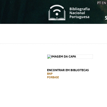
PT
EN
S
S
C
C
C
C
A
A
ENCONTRAR EM BIBLIOTECAS
BNP
PORBASE