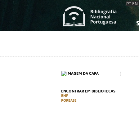
PT
EN
S
S
C
C
C
C
A
A
ENCONTRAR EM BIBLIOTECAS
BNP
PORBASE