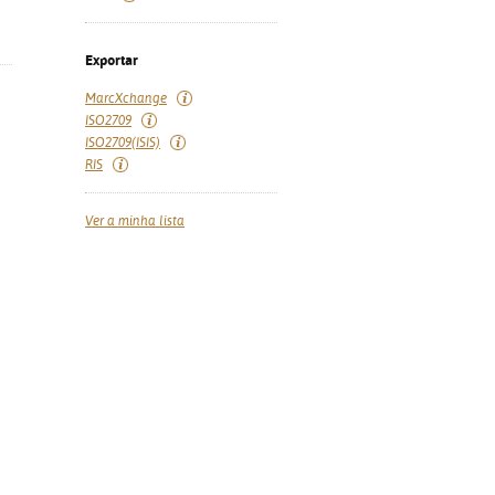
Exportar
MarcXchange
ISO2709
ISO2709(ISIS)
RIS
Ver a minha lista