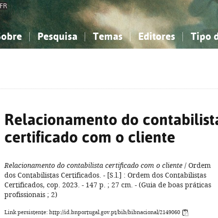
FR
Sobre
Pesquisa
Temas
Editores
Tipo 
obre a Bibliografia Nacional
imples
onhecimento, Informação...
onhecimento, Informação...
Combinada
A minha lista
Como utilizar
Filosofia, psicologia...
Filosofia, psicologia...
Perguntas frequente
iências sociais...
iências sociais...
Ciências exatas e naturais...
Ciências exatas e naturais...
rte, desporto...
rte, desporto...
Literatura, linguística...
Literatura, linguística...
Relacionamento do contabilist
certificado com o cliente
Relacionamento do contabilista certificado com o cliente
/ Ordem
dos Contabilistas Certificados. - [S.l.] : Ordem dos Contabilistas
Certificados, cop. 2023. - 147 p. ; 27 cm. - (Guia de boas práticas
profissionais ; 2)
Link persistente: http://id.bnportugal.gov.pt/bib/bibnacional/2149060