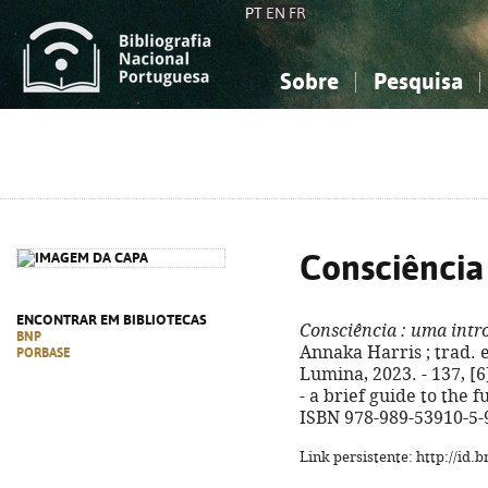
PT
EN
FR
Sobre
Pesquisa
Sobre a Bibliografia Nacional
Simples
Conhecimento, Informação...
Conhecimento, Informação...
Combinada
A
Ciências sociais...
Ciências sociais...
Arte, desporto...
Arte, desporto...
Consciência
ENCONTRAR EM BIBLIOTECAS
Consciência
: uma intr
BNP
Annaka Harris ; trad. e i
PORBASE
Lumina, 2023. - 137, [6] 
- a brief guide to the
ISBN 978-989-53910-5-
Link persistente: http://id