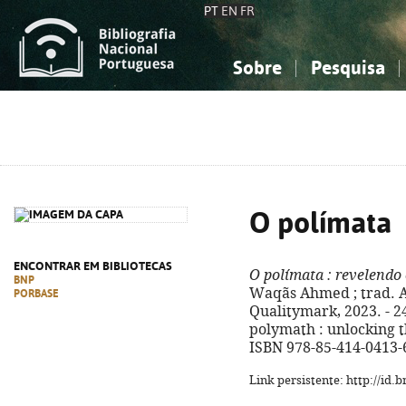
PT
EN
FR
Sobre
Pesquisa
Sobre a Bibliografia Nacional
Simples
Conhecimento, Informação...
Conhecimento, Informação...
Combinada
A
Ciências sociais...
Ciências sociais...
Arte, desporto...
Arte, desporto...
O polímata
ENCONTRAR EM BIBLIOTECAS
O polímata
: revelendo
BNP
Waqãs Ahmed ; trad. Ad
PORBASE
Qualitymark, 2023. - 249
polymath : unlocking t
ISBN 978-85-414-0413-
Link persistente: http://id